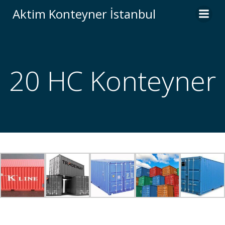
İçeriğe
Aktim Konteyner İstanbul
geç
20 HC Konteyner