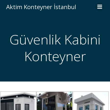
İçeriğe
Aktim Konteyner İstanbul
geç
Güvenlik Kabini
Konteyner