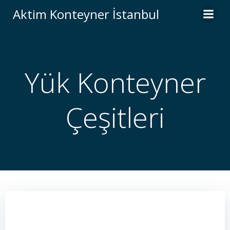
İçeriğe
Aktim Konteyner İstanbul
geç
Yük Konteyner
Çeşitleri