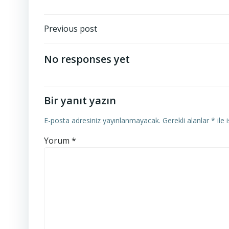
Yazı
Previous post
gezinmesi
No responses yet
Bir yanıt yazın
E-posta adresiniz yayınlanmayacak.
Gerekli alanlar
*
ile 
Yorum
*