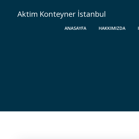
İçeriğe
geç
Aktim Konteyner İstanbul
ANASAYFA
HAKKIMIZDA